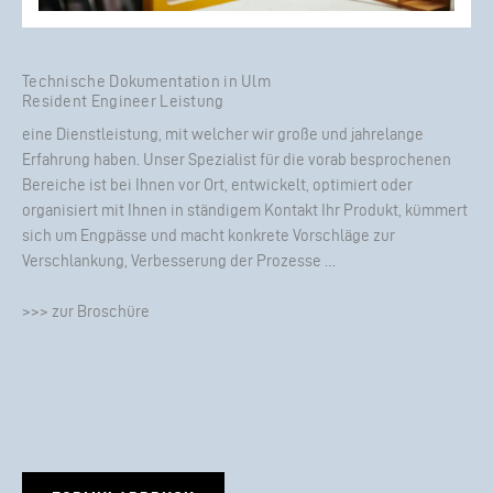
Technische Dokumentation in Ulm
Resident Engineer Leistung
eine Dienstleistung, mit welcher wir große und jahrelange
Erfahrung haben. Unser Spezialist für die vorab besprochenen
Bereiche ist bei Ihnen vor Ort, entwickelt, optimiert oder
organisiert mit Ihnen in ständigem Kontakt Ihr Produkt, kümmert
sich um Engpässe und macht konkrete Vorschläge zur
Verschlankung, Verbesserung der Prozesse …
>>> zur Broschüre