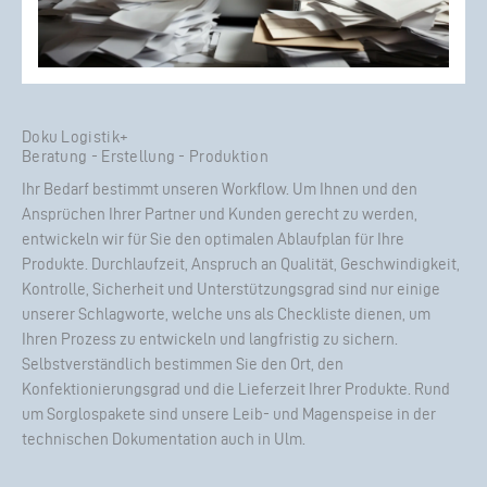
Doku Logistik+
Beratung - Erstellung - Produktion
Ihr Bedarf bestimmt unseren Workflow. Um Ihnen und den
Ansprüchen Ihrer Partner und Kunden gerecht zu werden,
entwickeln wir für Sie den optimalen Ablaufplan für Ihre
Produkte. Durchlaufzeit, Anspruch an Qualität, Geschwindigkeit,
Kontrolle, Sicherheit und Unterstützungsgrad sind nur einige
unserer Schlagworte, welche uns als Checkliste dienen, um
Ihren Prozess zu entwickeln und langfristig zu sichern.
Selbstverständlich bestimmen Sie den Ort, den
Konfektionierungsgrad und die Lieferzeit Ihrer Produkte. Rund
um Sorglospakete sind unsere Leib- und Magenspeise in der
technischen Dokumentation auch in Ulm.