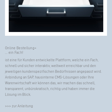
Online Bestellung+
… ein Fach!
ist eine für Kunden entwickelte Plattform, welche ein Fach,
schnell und sicher interaktiv, weltweit erreichbar und den
jeweiligen kundenspezifischen Bedürfnissen angepasst wird.
Anbindung an SAP, hausinterne CMS-Lösungen oder Ihre
Warenwirtschaft wir können das, wir machen das schnell,
transparent, unbürokratisch, richtig und haben immer die
Lösung im Blick.
>>> zur Anleitung