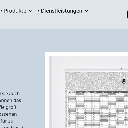
• Produkte
• Dienstleistungen
d sie auch
können das
Wie groß
lossenen
für zu
es gedruckt