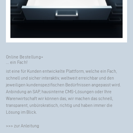
Online Bestellung+
… ein Fach!
ist eine für Kunden entwickelte Plattform, welche ein Fach,
schnell und sicher interaktiv, weltweit erreichbar und den
jeweiligen kundenspezifischen Bedürfnissen angepasst wird.
Anbindung an SAP, hausinterne CMS-Lösungen oder Ihre
Warenwirtschaft wir können das, wir machen das schnell,
transparent, unbürokratisch, richtig und haben immer die
Lösung im Blick.
>>> zur Anleitung