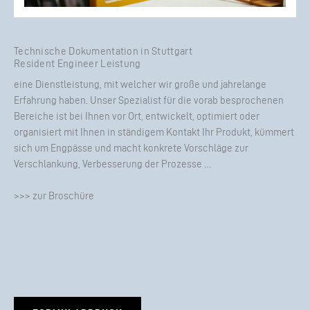
Technische Dokumentation in Stuttgart
Resident Engineer Leistung
eine Dienstleistung, mit welcher wir große und jahrelange
Erfahrung haben. Unser Spezialist für die vorab besprochenen
Bereiche ist bei Ihnen vor Ort, entwickelt, optimiert oder
organisiert mit Ihnen in ständigem Kontakt Ihr Produkt, kümmert
sich um Engpässe und macht konkrete Vorschläge zur
Verschlankung, Verbesserung der Prozesse …
>>> zur Broschüre