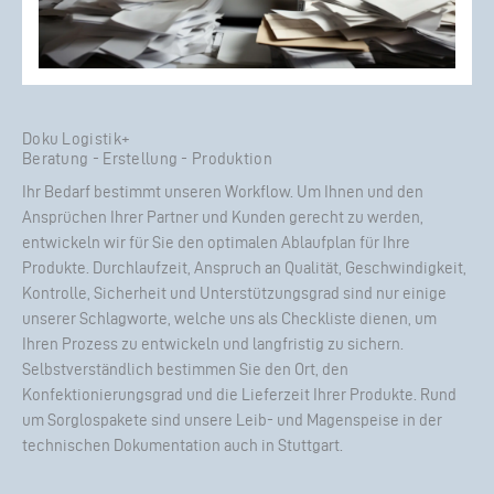
Doku Logistik+
Beratung - Erstellung - Produktion
Ihr Bedarf bestimmt unseren Workflow. Um Ihnen und den
Ansprüchen Ihrer Partner und Kunden gerecht zu werden,
entwickeln wir für Sie den optimalen Ablaufplan für Ihre
Produkte. Durchlaufzeit, Anspruch an Qualität, Geschwindigkeit,
Kontrolle, Sicherheit und Unterstützungsgrad sind nur einige
unserer Schlagworte, welche uns als Checkliste dienen, um
Ihren Prozess zu entwickeln und langfristig zu sichern.
Selbstverständlich bestimmen Sie den Ort, den
Konfektionierungsgrad und die Lieferzeit Ihrer Produkte. Rund
um Sorglospakete sind unsere Leib- und Magenspeise in der
technischen Dokumentation auch in Stuttgart.