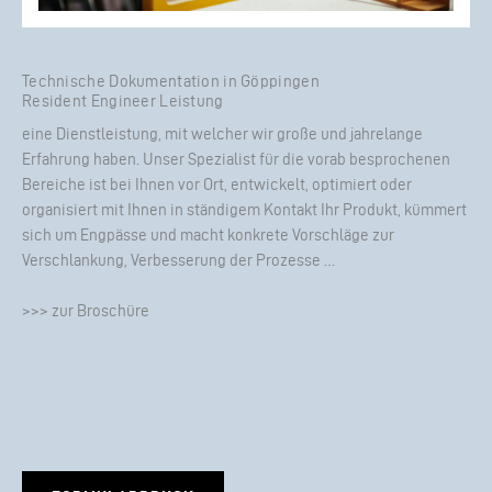
Technische Dokumentation in Göppingen
Resident Engineer Leistung
eine Dienstleistung, mit welcher wir große und jahrelange
Erfahrung haben. Unser Spezialist für die vorab besprochenen
Bereiche ist bei Ihnen vor Ort, entwickelt, optimiert oder
organisiert mit Ihnen in ständigem Kontakt Ihr Produkt, kümmert
sich um Engpässe und macht konkrete Vorschläge zur
Verschlankung, Verbesserung der Prozesse …
>>> zur Broschüre