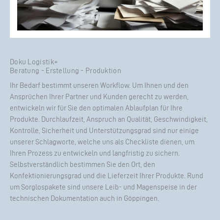
Doku Logistik+
Beratung - Erstellung - Produktion
Ihr Bedarf bestimmt unseren Workflow. Um Ihnen und den
Ansprüchen Ihrer Partner und Kunden gerecht zu werden,
entwickeln wir für Sie den optimalen Ablaufplan für Ihre
Produkte. Durchlaufzeit, Anspruch an Qualität, Geschwindigkeit,
Kontrolle, Sicherheit und Unterstützungsgrad sind nur einige
unserer Schlagworte, welche uns als Checkliste dienen, um
Ihren Prozess zu entwickeln und langfristig zu sichern.
Selbstverständlich bestimmen Sie den Ort, den
Konfektionierungsgrad und die Lieferzeit Ihrer Produkte. Rund
um Sorglospakete sind unsere Leib- und Magenspeise in der
technischen Dokumentation auch in Göppingen.