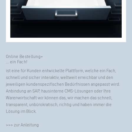
Online Bestellung+
… ein Fach!
ist eine für Kunden entwickelte Plattform, welche ein Fach,
schnell und sicher interaktiv, weltweit erreichbar und den
jeweiligen kundenspezifischen Bedürfnissen angepasst wird.
Anbindung an SAP, hausinterne CMS-Lösungen oder Ihre
Warenwirtschaft wir können das, wir machen das schnell,
transparent, unbürokratisch, richtig und haben immer die
Lösung im Blick.
>>> zur Anleitung