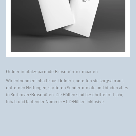
Ordner in platzsparende Broschüren umbauen
Wir entnehmen Inhalte aus Ordnern, bereiten sie sorgsam auf,
entfernen Heftungen, sortieren Sonderformate und binden alles
in Softcover-Broschüren. Die Hüllen sind beschriftet mit Jahr,
Inhalt und laufender Nummer – CD-Hüllen inklusive.