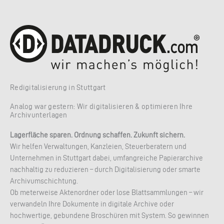
Redigitalisierung in Stuttgart
Analog war gestern: Wir digitalisieren & optimieren Ihre
Archivunterlagen
Lagerfläche sparen. Ordnung schaffen. Zukunft sichern.
Wir helfen Verwaltungen, Kanzleien, Steuerberatern und
Unternehmen in Stuttgart dabei, umfangreiche Papierarchive
nachhaltig zu reduzieren – durch Digitalisierung oder smarte
Archivumschichtung.
Ob meterweise Aktenordner oder lose Blattsammlungen – wir
verwandeln Ihre Dokumente in digitale Archive oder
hochwertige, gebundene Broschüren mit System. So gewinnen