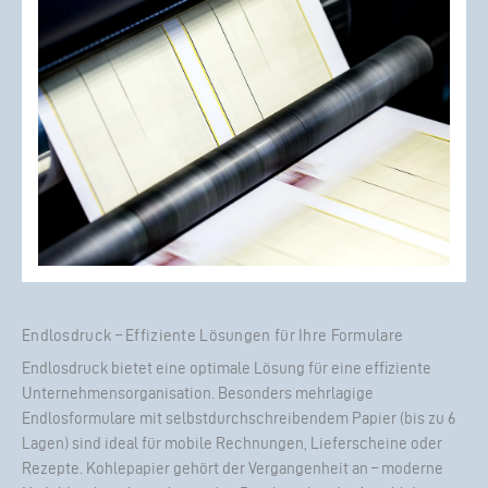
Endlosdruck – Effiziente Lösungen für Ihre Formulare
Endlosdruck bietet eine optimale Lösung für eine effiziente
Unternehmensorganisation. Besonders mehrlagige
Endlosformulare mit selbstdurchschreibendem Papier (bis zu 6
Lagen) sind ideal für mobile Rechnungen, Lieferscheine oder
Rezepte. Kohlepapier gehört der Vergangenheit an – moderne