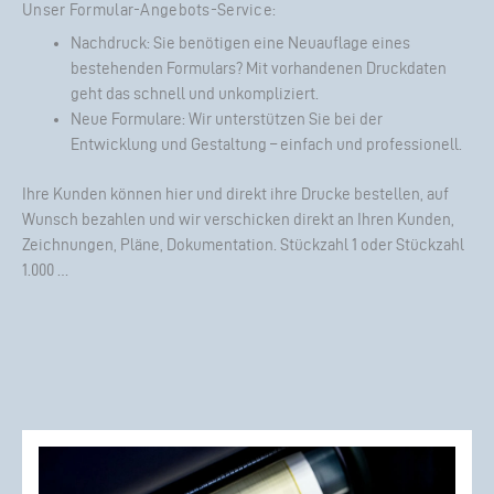
Unser Formular-Angebots-Service:
Nachdruck: Sie benötigen eine Neuauflage eines
bestehenden Formulars? Mit vorhandenen Druckdaten
geht das schnell und unkompliziert.
Neue Formulare: Wir unterstützen Sie bei der
Entwicklung und Gestaltung – einfach und professionell.
Ihre Kunden können hier und direkt ihre Drucke bestellen, auf
Wunsch bezahlen und wir verschicken direkt an Ihren Kunden,
Zeichnungen, Pläne, Dokumentation. Stückzahl 1 oder Stückzahl
1.000 …