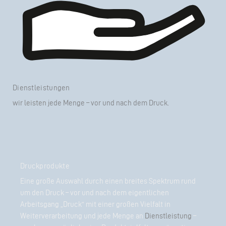
Dienstleistungen
wir
leisten
jede Menge – vor und nach dem Druck.
Druckprodukte
Eine große Auswahl durch einen breites Spektrum rund
um den Druck – vor und nach dem eigentlichen
Arbeitsgang „Druck“ mit einer großen Vielfalt in
Weiterverarbeitung und jede Menge an
Dienstleistung
–