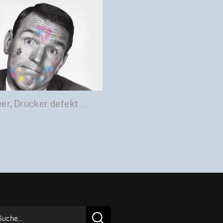
eer, Drucker defekt …
chen